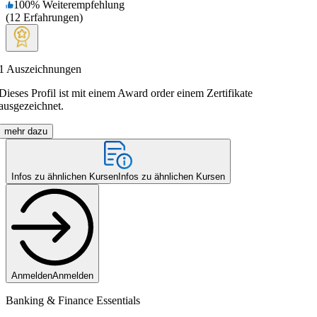
100
%
Weiterempfehlung
(
12
Erfahrungen
)
1
Auszeichnungen
Dieses Profil ist mit einem Award order einem Zertifikate
ausgezeichnet.
mehr dazu
Infos zu ähnlichen Kursen
Infos zu ähnlichen Kursen
Anmelden
Anmelden
Banking & Finance Essentials