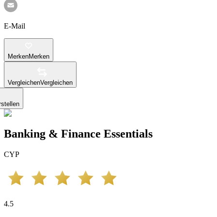
E-Mail
Merken
Merken
Vergleichen
Vergleichen
stellen
Banking & Finance Essentials
CYP
4.5