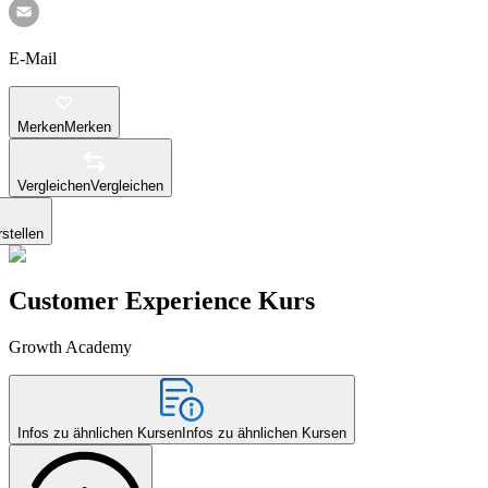
E-Mail
Merken
Merken
Vergleichen
Vergleichen
stellen
Customer Experience Kurs
Growth Academy
Infos zu ähnlichen Kursen
Infos zu ähnlichen Kursen