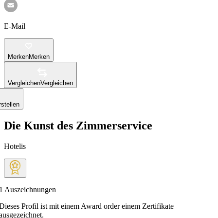
E-Mail
Merken
Merken
Vergleichen
Vergleichen
stellen
Die Kunst des Zimmerservice
Hotelis
1
Auszeichnungen
Dieses Profil ist mit einem Award order einem Zertifikate
ausgezeichnet.