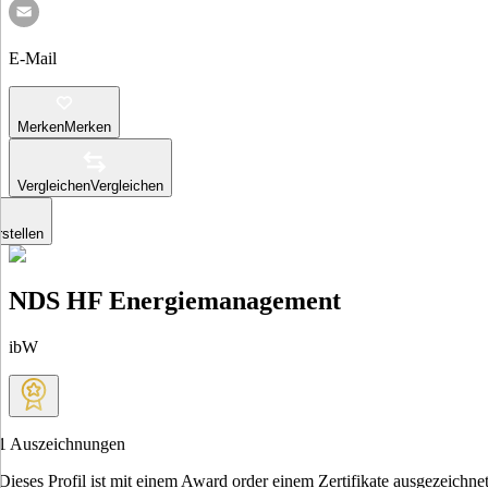
E-Mail
Merken
Merken
Vergleichen
Vergleichen
stellen
NDS HF Energiemanagement
ibW
1
Auszeichnungen
Dieses Profil ist mit einem Award order einem Zertifikate ausgezeichnet