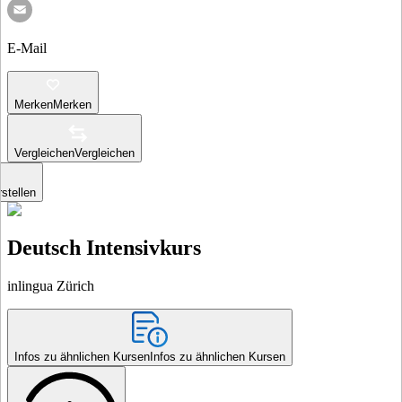
E-Mail
Merken
Merken
Vergleichen
Vergleichen
stellen
Deutsch Intensivkurs
inlingua Zürich
Infos zu ähnlichen Kursen
Infos zu ähnlichen Kursen