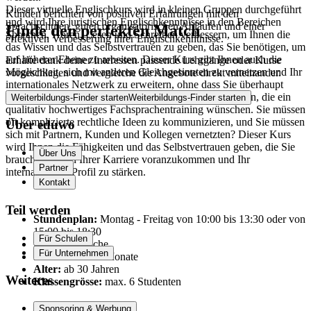
Dieser virtuelle Englischkurs wird in kleinen Gruppen durchgeführt
Kunden berichten von positiven Erfahrungen mit den
und wird Ihre juristischen Englischkenntnisse in den Bereichen
Sprachschulen, guten organisatorischen Abläufen und einer
Finde den perfekten Match
Sprechen, Hören, Lesen und Schreiben verbessern, um Ihnen die
effektiven Verbesserung ihrer Englischkenntnisse.
das Wissen und das Selbstvertrauen zu geben, das Sie benötigen, um
auf höherer Ebene zu arbeiten. Dieser Kurs gibt Ihnen auch die
Erhalte dank deiner Interessen passende Lehrgänge oder Kurse
Möglichkeit, sich mit anderen Gleichgesinnten zu vernetzen und Ihr
vorgeschlagen und vergleiche die Angebote direkt miteinander.
internationales Netzwerk zu erweitern, ohne dass Sie überhaupt
reisen müssen. Der Kurs richtet sich an erfahrene Juristen, die ein
Weiterbildungs-Finder starten
Weiterbildungs-Finder starten
qualitativ hochwertiges Fachsprachentraining wünschen. Sie müssen
oft komplizierte rechtliche Ideen zu kommunizieren, und Sie müssen
Über eduwo
sich mit Partnern, Kunden und Kollegen vernetzten? Dieser Kurs
wird Ihnen die Fähigkeiten und das Selbstvertrauen geben, die Sie
Über Uns
brauchen, um in Ihrer Karriere voranzukommen und Ihr
Partner
internationales Profil zu stärken.
Kontakt
Teil werden
Stundenplan:
Montag - Freitag von 10:00 bis 13:30 oder von
15:00 bis 18:30
Für Schulen
Dauer:
1 Woche
Für Unternehmen
Start:
ca. alle 2 Monate
Alter:
ab 30 Jahren
Weiteres
Klassengrösse:
max. 6 Studenten
Sponsoring & Werbung