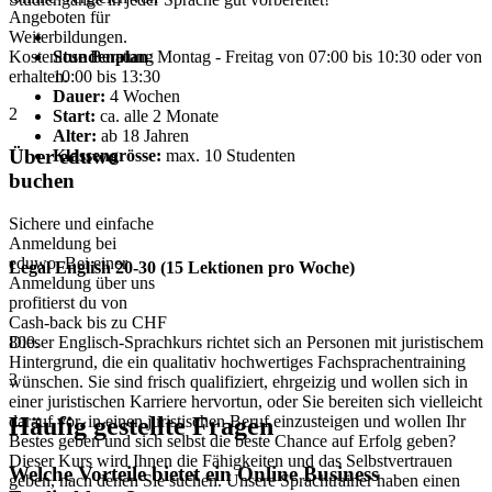
Angeboten für
Weiterbildungen.
Stundenplan
: Montag - Freitag von 07:00 bis 10:30 oder von
Kostenlose Beratung
10:00 bis 13:30
erhalten.
Dauer:
4 Wochen
2
Start:
ca. alle 2 Monate
Alter:
ab 18 Jahren
Über eduwo
Klassengrösse:
max. 10 Studenten
buchen
Sichere und einfache
Anmeldung bei
eduwo. Bei einer
Legal English 20-30 (15 Lektionen pro Woche)
Anmeldung über uns
profitierst du von
Cash-back bis zu CHF
800.
Dieser Englisch-Sprachkurs richtet sich an Personen mit juristischem
Hintergrund, die ein qualitativ hochwertiges Fachsprachentraining
3
wünschen. Sie sind frisch qualifiziert, ehrgeizig und wollen sich in
einer juristischen Karriere hervortun, oder Sie bereiten sich vielleicht
Häufig gestellte Fragen
darauf vor, in einen juristischen Beruf einzusteigen und wollen Ihr
Bestes geben und sich selbst die beste Chance auf Erfolg geben?
Dieser Kurs wird Ihnen die Fähigkeiten und das Selbstvertrauen
Welche Vorteile bietet ein Online Business
geben, nach denen Sie suchen. Unsere Sprachtrainer haben einen