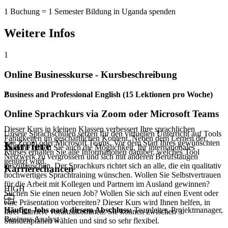
1 Buchung = 1 Semester Bildung in Uganda spenden
Weitere Infos
1
Online Businesskurse - Kursbeschreibung
Business and Professional English (15 Lektionen pro Woche)
2
Online Sprachkurs via Zoom oder Microsoft Teams
Dieser Kurs in kleinen Klassen verbessert Ihre sprachlichen
Unsere Sprachschulen setzen für den virtuellen Unterricht auf Tools
Fähigkeiten im geschäftlichen Kontent. Neben dem Lernen der
wie Zoom oder Microsoft Teams. Vor dem Start Ihres gewünschten
Karriere
Sprache haben Sie auch die Möglichkeit, Ihr internationales
Kurses erhalten Sie alle Informationen darüber, welches Tool
Netzwerk zu vergrössern und sich mit anderen Berufstätigen
genutzt wird.
auszutauschen. Der Sprachkurs richtet sich an alle, die ein qualitativ
Karrierechancen
hochwertiges Sprachtraining wünschen. Wollen Sie Selbstvertrauen
für die Arbeit mit Kollegen und Partnern im Ausland gewinnen?
HIGH
Suchen Sie einen neuen Job? Wollen Sie sich auf einen Event oder
eine Präsentation vorbereiten? Dieser Kurs wird Ihnen helfen, in
Häufige Jobs nach diesem Abschluss
:
Teamleiter, Projektmanager,
Ihrer Karriere voranzukommen. Sie können zwischen 3
Business Analyst
Stundenplänen wählen und sind so sehr flexibel.