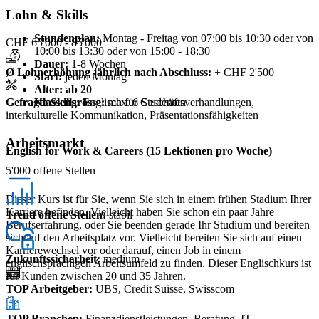
Lohn & Skills
Stundenplan:
Montag - Freitag von 07:00 bis 10:30 oder von
CHF 65'000 - 85'000
10:00 bis 13:30 oder von 15:00 - 18:30
Dauer:
1-8 Wochen
Ø Lohnerhöhung jährlich nach Abschluss
:
+ CHF 2'500
Start:
jeden Montag
Alter: ab 20
Klassengrösse:
max. 6 Studenten
Gefragte Skills
:
Englisch für Geschäftsverhandlungen,
interkulturelle Kommunikation, Präsentationsfähigkeiten
Arbeitsmarkt
English for Work & Careers (15 Lektionen pro Woche)
5'000 offene Stellen
Dieser Kurs ist für Sie, wenn Sie sich in einem frühen Stadium Ihrer
Karriere befinden. Vielleicht haben Sie schon ein paar Jahre
Trend offene Stellen
:
stabil
Berufserfahrung, oder Sie beenden gerade Ihr Studium und bereiten
sich auf den Arbeitsplatz vor. Vielleicht bereiten Sie sich auf einen
Karrierewechsel vor oder darauf, einen Job in einem
Zukunftssicherheit
:
medium
englischsprachigen Arbeitsumfeld zu finden. Dieser Englischkurs ist
für Kunden zwischen 20 und 35 Jahren.
TOP Arbeitgeber
:
UBS, Credit Suisse, Swisscom
TOP Branchen
:
Finanzdienstleistungen, Beratung, IT