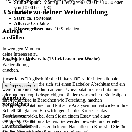
Stundenplan:
Montag - Freitag von 07:00 bis 10:30 oder
von 10:00 bis 13:30
3 Schritte zu deiner Weiterbildung
Dauer:
2 Wochen
Start:
ca. 1x/Monat
Alter:
20-35 Jahre
Klassengrösse:
max. 10 Studenten
Anfrage
ausfüllen
In wenigen Minuten
deine Interessen zu
English for University (15 Lektionen pro Woche)
deiner gesuchten
Weiterbildung
angeben.
Unser Kurs "Englisch für die Universität" ist für internationale
1
Studenten gedacht, die sich auf einen Bachelor-Abschluss und ein
Anfrage starten ->
weiterführendes Studium an einer Universität in Grossbritannien
oder anderen englischsprachigen Ländern vorbereiten. Sie festigen
Angebote
Ihre Kenntnisse in Bereichen wie Forschung, machen
vergleichen
Gruppenpräsentationen und kritische Analysen und entwickeln Ihre
Schreibfähigkeiten. Ein wichtiger Teil des Kurses ist das
Kostenloser,
Forschungsprojekt, bei dem Sie an einem Essay und einer
transparenter und
Gruppenpräsentation arbeiten. Sie werden bewertet und erhalten
unverbindlicher
ausführliches Feedback zu beidem. Nach diesem Kurs sind Sie für
Online-Vergleich von
Studiengänge in jeder Sprache gut vorbereitet!