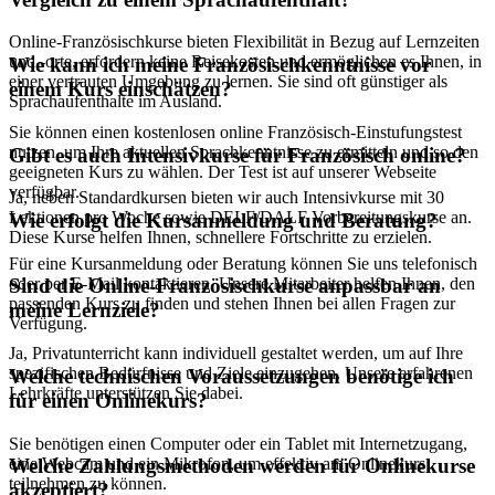
Online-Französischkurse bieten Flexibilität in Bezug auf Lernzeiten
und -orte, erfordern keine Reisekosten und ermöglichen es Ihnen, in
Wie kann ich meine Französischkenntnisse vor
einer vertrauten Umgebung zu lernen. Sie sind oft günstiger als
einem Kurs einschätzen?
Sprachaufenthalte im Ausland.
Sie können einen kostenlosen online Französisch-Einstufungstest
nutzen, um Ihre aktuellen Sprachkenntnisse zu ermitteln und so den
Gibt es auch Intensivkurse für Französisch online?
geeigneten Kurs zu wählen. Der Test ist auf unserer Webseite
verfügbar.
Ja, neben Standardkursen bieten wir auch Intensivkurse mit 30
Lektionen pro Woche sowie DELF/DALF Vorbereitungskurse an.
Wie erfolgt die Kursanmeldung und Beratung?
Diese Kurse helfen Ihnen, schnellere Fortschritte zu erzielen.
Für eine Kursanmeldung oder Beratung können Sie uns telefonisch
oder per E-Mail kontaktieren. Unsere Mitarbeiter helfen Ihnen, den
Sind die Online-Französischkurse anpassbar an
passenden Kurs zu finden und stehen Ihnen bei allen Fragen zur
meine Lernziele?
Verfügung.
Ja, Privatunterricht kann individuell gestaltet werden, um auf Ihre
spezifischen Bedürfnisse und Ziele einzugehen. Unsere erfahrenen
Welche technischen Voraussetzungen benötige ich
Lehrkräfte unterstützen Sie dabei.
für einen Onlinekurs?
Sie benötigen einen Computer oder ein Tablet mit Internetzugang,
eine Webcam und ein Mikrofon, um effektiv am Onlinekurs
Welche Zahlungsmethoden werden für Onlinekurse
teilnehmen zu können.
akzeptiert?