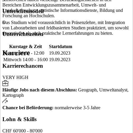
Bereichen Entwicklungszusammenarbeit, Umwelt- und
Landschaftsschutz, statistische Informationsdienste, Bildung und
Unterichtsmodell
Forschung an Hochschulen.
Das Studium wird voraussichtlich in Präsenzlehre, mit Integration
6
von Laborarbeiten und feldbasierten Studien praktiziert, um sowohl
theoretische als auch praktische Lernerfahrungen zu bieten.
Unterrichtszeiten
Kurstage & Zeit
Startdatum
Karriere
Montag 10:00 - 12:00
19.09.2023
Mittwoch 14:00 - 16:00
19.09.2023
Karrierechancen
VERY HIGH
Häufige Jobs nach diesem Abschluss
:
Geograph, Umweltanalyst,
Kartograph
Chance bei Beförderung
:
normalerweise 3-5 Jahre
Lohn & Skills
CHF 60'000 - 80'000