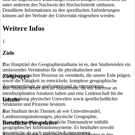
unter anderem den Nachweis der Hochschulreife umfassen.
Detaillierte Informationen zu den spezifischen Anforderungen
können auf der Website der Universität eingesehen werden.
Weitere Infos
1
Ziele
Das Hauptziel des Geographiestudiums ist es, den Studierenden ein
2
umfassendes Verständnis für die physikalischen und
sozioökonomischen Prozesse zu vermitteln, die unsere Erde prägen,
Zielgruppe
sowie die Fähigkeit zu entwickeln, komplexe geographische
Zusammenhänge zu analysieren und zu interpretieren.
Das Studium richtet sich an Studierende, die ein Interesse an
3
interdisziplinären Ansätzen haben und eine Leidenschaft für die
Untersuchung physischer Umwelten sowie gesellschaftlicher
Inhalte
Strukturen und Prozesse besitzen.
Das Studium deckt Themen ab wie Umweltwandel,
4
Landnutzungsänderungen, physische Geographie,
Humangeographie und räumliche Datenanalyse mithilfe
Berufliche Perspektive
geographischer Informationssysteme. Es beinhaltet sowohl
theoretische als auch praktische Komponenten.
Absolventen haben vielseitige Berufsmöglichkeiten in den
5