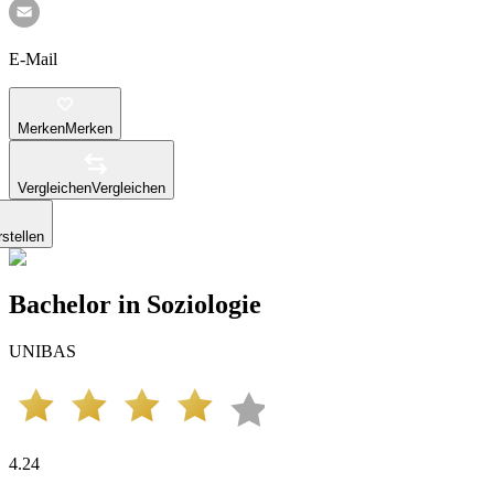
E-Mail
Merken
Merken
Vergleichen
Vergleichen
stellen
Bachelor in Soziologie
UNIBAS
4.24