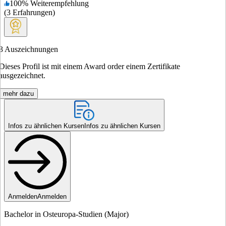
100
%
Weiterempfehlung
(
3
Erfahrungen
)
3
Auszeichnungen
Dieses Profil ist mit einem Award order einem Zertifikate
ausgezeichnet.
mehr dazu
Infos zu ähnlichen Kursen
Infos zu ähnlichen Kursen
Anmelden
Anmelden
Bachelor in Osteuropa-Studien (Major)