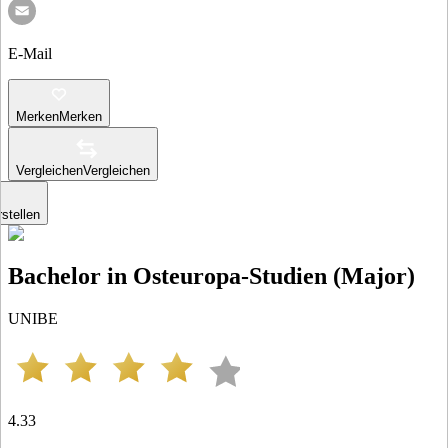
E-Mail
Merken
Merken
Vergleichen
Vergleichen
stellen
Bachelor in Osteuropa-Studien (Major)
UNIBE
4.33