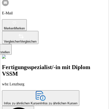
E-Mail
Merken
Merken
Vergleichen
Vergleichen
stellen
Fertigungsspezialist/-in mit Diplom
VSSM
wbz Lenzburg
Infos zu ähnlichen Kursen
Infos zu ähnlichen Kursen