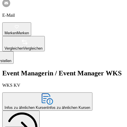
E-Mail
Merken
Merken
Vergleichen
Vergleichen
stellen
Event Managerin / Event Manager WKS
WKS KV
Infos zu ähnlichen Kursen
Infos zu ähnlichen Kursen