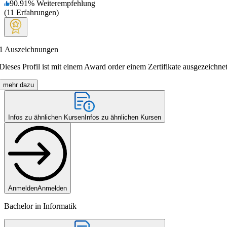
90.91
%
Weiterempfehlung
(
11
Erfahrungen
)
1
Auszeichnungen
Dieses Profil ist mit einem Award order einem Zertifikate ausgezeichnet
mehr dazu
Infos zu ähnlichen Kursen
Infos zu ähnlichen Kursen
Anmelden
Anmelden
Bachelor in Informatik