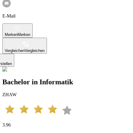
E-Mail
Merken
Merken
Vergleichen
Vergleichen
stellen
Bachelor in Informatik
ZHAW
3.96