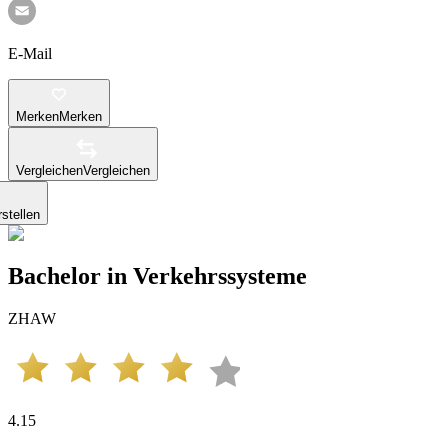
E-Mail
Merken
Merken
Vergleichen
Vergleichen
stellen
Bachelor in Verkehrssysteme
ZHAW
4.15