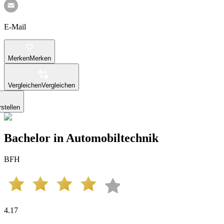
E-Mail
Merken
Merken
Vergleichen
Vergleichen
stellen
Bachelor in Automobiltechnik
BFH
4.17