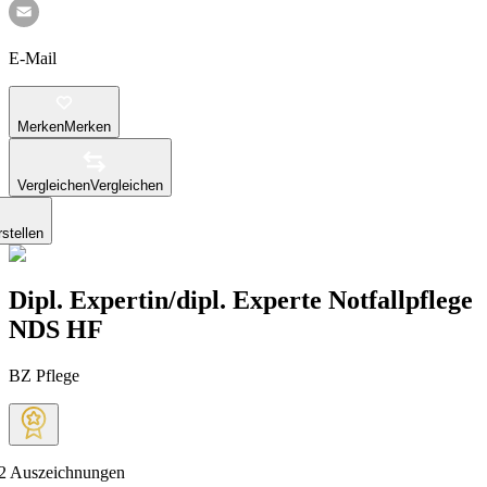
E-Mail
Merken
Merken
Vergleichen
Vergleichen
stellen
Dipl. Expertin/dipl. Experte Notfallpflege
NDS HF
BZ Pflege
2
Auszeichnungen