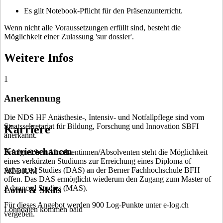
Es gilt Notebook-Pflicht für den Präsenzunterricht.
Wenn nicht alle Voraussetzungen erfüllt sind, besteht die
Möglichkeit einer Zulassung 'sur dossier'.
Weitere Infos
1
Anerkennung
Die NDS HF Anästhesie-, Intensiv- und Notfallpflege sind vom
Staatssekretariat für Bildung, Forschung und Innovation SBFI
Karriere
anerkannt.
Karrierechancen
Erfolgreichen Absolventinnen/Absolventen steht die Möglichkeit
eines verkürzten Studiums zur Erreichung eines Diploma of
Advanced Studies (DAS) an der Berner Fachhochschule BFH
MEDIUM
offen. Das DAS ermöglicht wiederum den Zugang zum Master of
Advanced Studies (MAS).
Lohn & Skills
Für dieses Angebot werden 900 Log-Punkte unter e-log.ch
Lohndaten kommen bald
vergeben.