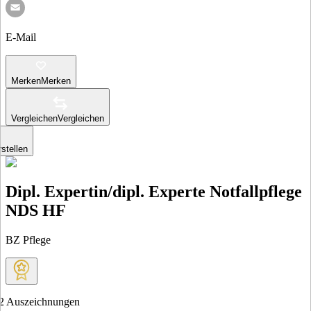
E-Mail
Merken
Merken
Vergleichen
Vergleichen
stellen
Dipl. Expertin/dipl. Experte Notfallpflege
NDS HF
BZ Pflege
2
Auszeichnungen