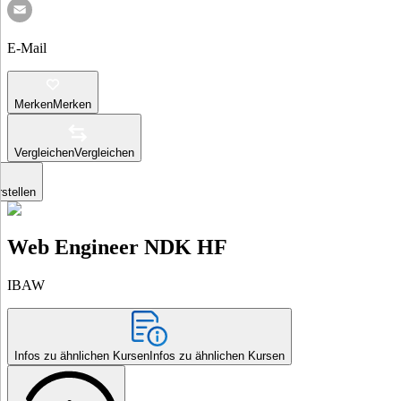
E-Mail
Merken
Merken
Vergleichen
Vergleichen
stellen
Web Engineer NDK HF
IBAW
Infos zu ähnlichen Kursen
Infos zu ähnlichen Kursen