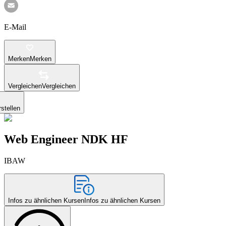
E-Mail
Merken
Merken
Vergleichen
Vergleichen
stellen
Web Engineer NDK HF
IBAW
Infos zu ähnlichen Kursen
Infos zu ähnlichen Kursen