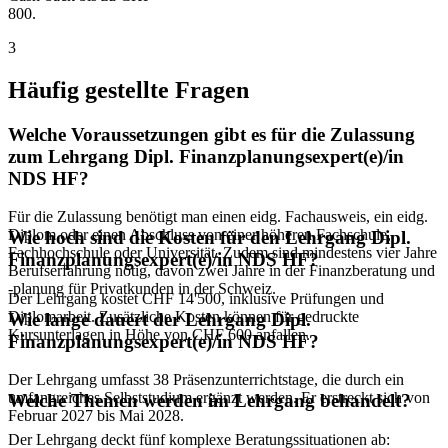
800.
3
Häufig gestellte Fragen
Welche Voraussetzungen gibt es für die Zulassung
zum Lehrgang Dipl. Finanzplanungsexpert(e)/in
NDS HF?
Für die Zulassung benötigt man einen eidg. Fachausweis, ein eidg.
Diplom oder einen Abschluss von einer höheren Fachschule,
Wie hoch sind die Kosten für den Lehrgang Dipl.
Fachhochschule oder Universität. Zudem sind mindestens vier Jahre
Finanzplanungsexpert(e)/in NDS HF?
Berufserfahrung nötig, davon zwei Jahre in der Finanzberatung und
-planung für Privatkunden in der Schweiz.
Der Lehrgang kostet CHF 14'500, inklusive Prüfungen und
Diplomarbeit. Zusätzliche Kosten können für gedruckte
Wie lange dauert der Lehrgang Dipl.
Kursunterlagen in Höhe von CHF 600 anfallen.
Finanzplanungsexpert(e)/in NDS HF?
Der Lehrgang umfasst 38 Präsenzunterrichtstage, die durch ein
umfangreiches Selbststudium ergänzt werden. Er erstreckt sich von
Welche Themen werden im Lehrgang behandelt?
Februar 2027 bis Mai 2028.
Der Lehrgang deckt fünf komplexe Beratungssituationen ab: