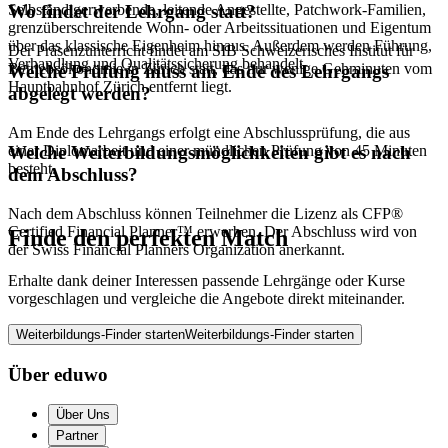
Selbständigerwerbende, leitende Angestellte, Patchwork-Familien,
Wo findet der Lehrgang statt?
grenzüberschreitende Wohn- oder Arbeitssituationen und Eigentum
über das klassische Eigenheim hinaus. Außerdem werden Führung,
Der Präsenzunterricht findet am SIB Schweizerisches Institut für
Verhandlung und Qualitätssicherung behandelt.
Betriebsökonomie in Zürich statt, das nur wenige Gehminuten vom
Welche Prüfung muss am Ende des Lehrgangs
Hauptbahnhof Zürich entfernt liegt.
abgelegt werden?
Am Ende des Lehrgangs erfolgt eine Abschlussprüfung, die aus
einer Diplomarbeit und einer mündlichen Prüfung von 45 Minuten
Welche Weiterbildungsmöglichkeiten gibt es nach
besteht.
dem Abschluss?
Nach dem Abschluss können Teilnehmer die Lizenz als CFP®
Certified Financial Planner™ erwerben. Der Abschluss wird von
Finde den perfekten Match
der Swiss Financial Planners Organization anerkannt.
Erhalte dank deiner Interessen passende Lehrgänge oder Kurse
vorgeschlagen und vergleiche die Angebote direkt miteinander.
Weiterbildungs-Finder starten
Weiterbildungs-Finder starten
Über eduwo
Über Uns
Partner