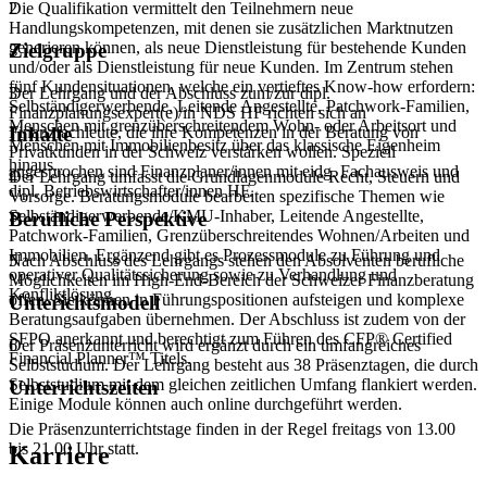
Die Qualifikation vermittelt den Teilnehmern neue
2
Handlungskompetenzen, mit denen sie zusätzlichen Marktnutzen
generieren können, als neue Dienstleistung für bestehende Kunden
Zielgruppe
und/oder als Dienstleistung für neue Kunden. Im Zentrum stehen
fünf Kundensituationen, welche ein vertieftes Know-how erfordern:
Der Lehrgang und der Abschluss zum/zur dipl.
3
Selbständigerwerbende, Leitende Angestellte, Patchwork-Familien,
Finanzplanungsexpert(e)/in NDS HF richten sich an
Menschen mit grenzüberschreitendem Wohn- oder Arbeitsort und
Finanzfachleute, die ihre Kompetenzen in der Beratung von
Inhalte
Menschen mit Immobilienbesitz über das klassische Eigenheim
Privatkunden in der Schweiz verstärken wollen. Speziell
hinaus.
angesprochen sind Finanzplaner/innen mit eidg. Fachausweis und
Der Lehrgang umfasst die Grundlagenmodule Recht, Steuern und
4
dipl. Betriebswirtschafter/innen HF.
Vorsorge. Beratungsmodule bearbeiten spezifische Themen wie
Selbständigerwerbende/KMU-Inhaber, Leitende Angestellte,
Berufliche Perspektive
Patchwork-Familien, Grenzüberschreitendes Wohnen/Arbeiten und
Immobilien. Ergänzend gibt es Prozessmodule zu Führung und
Nach Abschluss des Lehrgangs stehen den Absolventen berufliche
5
operativer Qualitätssicherung sowie zu Verhandlung und
Möglichkeiten im High-End-Bereich der Schweizer Finanzberatung
Konfliktlösung.
offen. Sie können in Führungspositionen aufsteigen und komplexe
Unterichtsmodell
Beratungsaufgaben übernehmen. Der Abschluss ist zudem von der
SFPO anerkannt und berechtigt zum Führen des CFP® Certified
Der Präsenzunterricht wird ergänzt durch ein umfangreiches
6
Financial Planner™ Titels.
Selbststudium. Der Lehrgang besteht aus 38 Präsenztagen, die durch
Selbststudium mit dem gleichen zeitlichen Umfang flankiert werden.
Unterrichtszeiten
Einige Module können auch online durchgeführt werden.
Die Präsenzunterrichtstage finden in der Regel freitags von 13.00
bis 21.00 Uhr statt.
Karriere