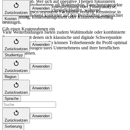
Karrierezielen ab. Wer sich auf operative Themen fokussieren
Zudem bieten Studiengänge oft Wahlmodule, Forschungsprojekte
möchte, wählt häufig die Kostenrechnung oder Finanzanalyse,
Anwenden
oder internationale Austauschmöglichkeiten, während
während strategisch orientierte Fachkräfte vertiefte Kenntnisse in
Zurücksetzen
Weiterbildungen meist konkreter auf den Berufsalltag ausgerichtet
Finanzplanung, Risikomanagement oder Konzerncontrolling
Kosten
sind.
benötigen.
Gib einen Kostenrahmen ein
Viele Weiterbildungen bieten zudem Wahlmodule oder kombinierte
Programme, mit denen sich klassische und digitale Schwerpunkte
gezielt verbinden lassen. So können Teilnehmende ihr Profil optimal
Anwenden
an die Anforderungen ihres Unternehmens und ihrer beruflichen
Zurücksetzen
Zukunft anpassen.
Studientyp
Anwenden
Zurücksetzen
Region
Anwenden
Zurücksetzen
Sprache
Anwenden
Zurücksetzen
Sortierung