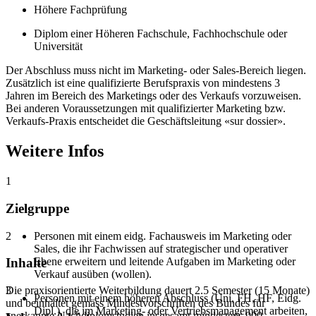
Höhere Fachprüfung
Diplom einer Höheren Fachschule, Fachhochschule oder
Universität
Der Abschluss muss nicht im Marketing- oder Sales-Bereich liegen.
Zusätzlich ist eine qualifizierte Berufspraxis von mindestens 3
Jahren im Bereich des Marketings oder des Verkaufs vorzuweisen.
Bei anderen Voraussetzungen mit qualifizierter Marketing bzw.
Verkaufs-Praxis entscheidet die Geschäftsleitung «sur dossier».
Weitere Infos
1
Zielgruppe
2
Personen mit einem eidg. Fachausweis im Marketing oder
Sales, die ihr Fachwissen auf strategischer und operativer
Ebene erweitern und leitende Aufgaben im Marketing oder
Inhalte
Verkauf ausüben (wollen).
Die praxisorientierte Weiterbildung dauert 2.5 Semester (15 Monate)
3
Personen mit einem höheren Abschluss (Uni, FH, HF, Eidg.
und beinhaltet gemäss Mindestvorschriften des Bundes für
Dipl.), die im Marketing- oder Vertriebsmanagement arbeiten,
anerkannte Nachdiplomstudien insgesamt mindestens 900