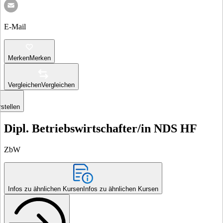
E-Mail
Merken
Merken
Vergleichen
Vergleichen
stellen
Dipl. Be­triebs­wirt­schaf­ter/in NDS HF
ZbW
Infos zu ähnlichen Kursen
Infos zu ähnlichen Kursen