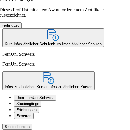
Dieses Profil ist mit einem Award order einem Zertifikate
ausgezeichnet.
mehr dazu
Kurs-Infos ähnlicher Schulen
Kurs-Infos ähnlicher Schulen
FernUni Schweiz
FernUni Schweiz
Infos zu ähnlichen Kursen
Infos zu ähnlichen Kursen
Über FernUni Schweiz
Studiengänge
Erfahrungen
Experten
Studienbereich