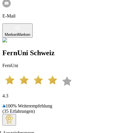
E-Mail
Merken
Merken
FernUni Schweiz
FernUni
4.3
100
%
Weiterempfehlung
(
35
Erfahrungen
)
1
Auszeichnungen