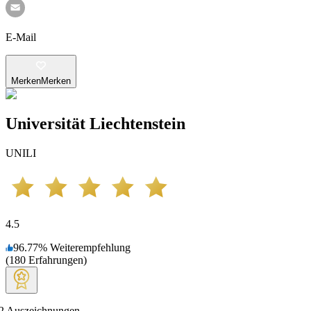
E-Mail
Merken
Merken
Universität Liechtenstein
UNILI
4.5
96.77
%
Weiterempfehlung
(
180
Erfahrungen
)
2
Auszeichnungen