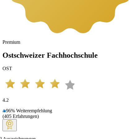
Premium
Ostschweizer Fachhochschule
OST
4.2
96
%
Weiterempfehlung
(
405
Erfahrungen
)
2
Auszeichnungen