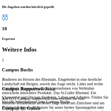
Die Angaben wurden kürzlich geprüft
10
Experten
Weitere Infos
1
Campus Buchs
Studieren im Herzen des Rheintals. Eingebettet in eine herrliche
2
Landschaft mit Bergen, soweit das Auge reicht. Links und rechts
vom Rhein fliessen Ideen und Unternehmen von Weltruhm
Campus Rapperswil-Jona
entwickeln innovative Produkte. Das St.Galler Rheintal. Ein
Chancental und Ort zum Studieren, Leben und Arbeiten. Finden Sie
Am OST Campus Rapperswil-Jona erwartet Sie eine
3
hier alle Informationen zum Campus Buchs.
moderne Infrastruktur an bester Lage direkt am Zürichsee und am
Bahnhof Rapperswil. Nutzen Sie unser breites Sportangebot oder
Campus St. Gallen