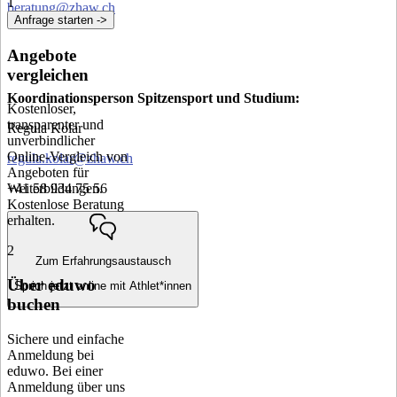
1
beratung@zhaw.ch
Anfrage starten ->
Angebote
vergleichen
Koordinationsperson Spitzensport und Studium:
Kostenloser,
transparenter und
Regula Kolar
unverbindlicher
Online-Vergleich von
regula.kolar@zhaw.ch
Angeboten für
+41 58 934 75 56
Weiterbildungen.
Kostenlose Beratung
erhalten.
2
Zum Erfahrungsaustausch
Über eduwo
Sprich jetzt online mit Athlet*innen
buchen
Sichere und einfache
Anmeldung bei
eduwo. Bei einer
Anmeldung über uns