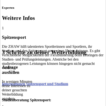
Experten
Weitere Infos
1
Spitzensport
Die ZHAW hilft talentierten Sportlerinnen und Sportlern, ihr
Studium und den Spitzensport unter einen Hut zu bringen. Es gibt
3 Schritte zu deiner Weiterbildung
verschiedene Möglichkeiten der Flexibilisierung beim Erbringen der
Studien- und Prüfungsleistungen. Abstriche bei den
studienbezogenen Leistungen können hingegen nicht gemacht
Anfrage
werden.
ausfüllen
In wenigen Minuten
Informationen Spitzensport und Studium
deine Interessen zu
deiner gesuchten
Weiterbildung
angeben.
Studienberatung Spitzensport: