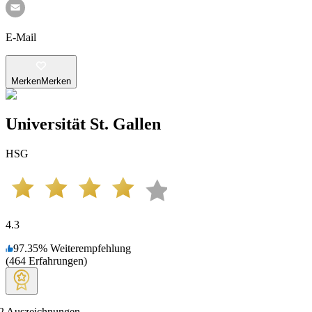
E-Mail
Merken
Merken
Universität St. Gallen
HSG
4.3
97.35
%
Weiterempfehlung
(
464
Erfahrungen
)
2
Auszeichnungen