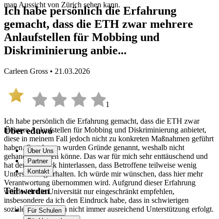
man Aussicht von Zürich sehen kann.
Ich habe persönlich die Erfahrung
gemacht, dass die ETH zwar mehrere
Anlaufstellen für Mobbing und
Diskriminierung anbie...
Carleen Gross • 21.03.2026
1
Ich habe persönlich die Erfahrung gemacht, dass die ETH zwar
mehrere Anlaufstellen für Mobbing und Diskriminierung anbietet,
Über eduwo
diese in meinem Fall jedoch nicht zu konkreten Maßnahmen geführt
haben. Stattdessen wurden Gründe genannt, weshalb nicht
Über Uns
gehandelt werden könne. Das war für mich sehr enttäuschend und
Partner
hat den Eindruck hinterlassen, dass Betroffene teilweise wenig
Kontakt
Unterstützung erhalten. Ich würde mir wünschen, dass hier mehr
Verantwortung übernommen wird. Aufgrund dieser Erfahrung
Teil werden
würde ich die Universität nur eingeschränkt empfehlen,
insbesondere da ich den Eindruck habe, dass in schwierigen
sozialen Dynamiken nicht immer ausreichend Unterstützung erfolgt.
Für Schulen