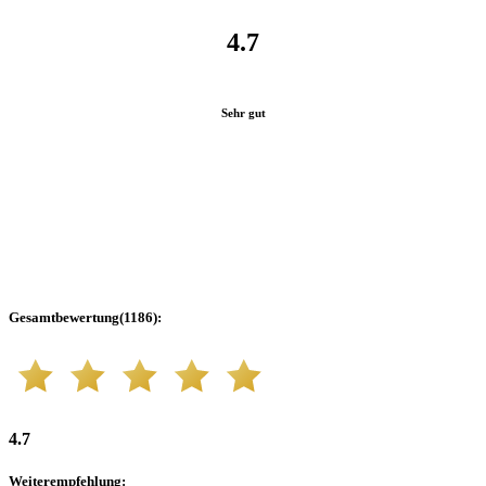
4.7
Sehr gut
Gesamtbewertung
(
1186
):
4.7
Weiterempfehlung
: