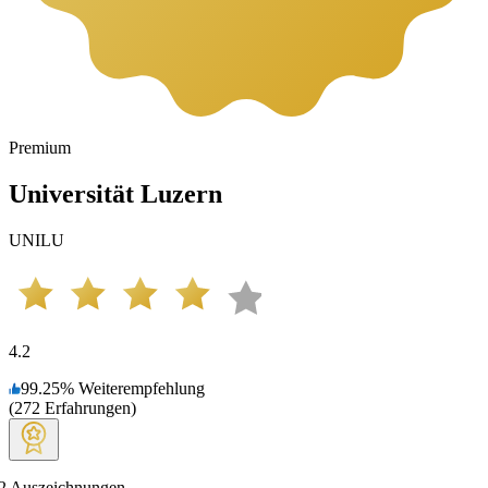
Premium
Universität Luzern
UNILU
4.2
99.25
%
Weiterempfehlung
(
272
Erfahrungen
)
2
Auszeichnungen