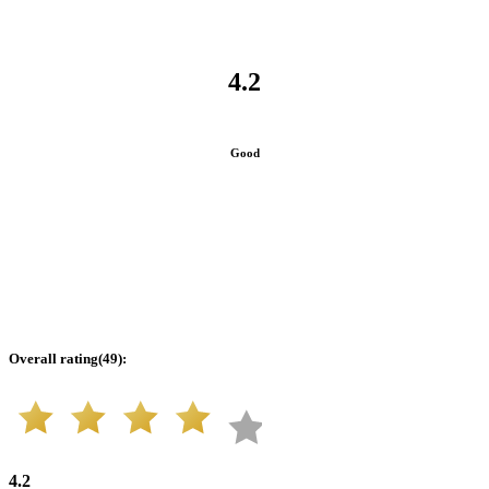
4.2
Good
Overall rating
(
49
):
4.2