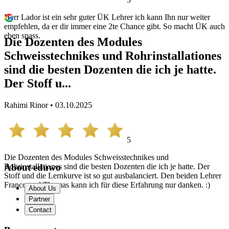
Herr Lador ist ein sehr guter ÜK Lehrer ich kann Ihn nur weiter
empfehlen, da er dir immer eine 2te Chance gibt. So macht ÜK auch
eben spass.
Die Dozenten des Modules
Schweisstechnikes und Rohrinstallationes
sind die besten Dozenten die ich je hatte.
Der Stoff u...
Rahimi Rinor • 03.10.2025
5
Die Dozenten des Modules Schweisstechnikes und
Rohrinstallationes sind die besten Dozenten die ich je hatte. Der
About eduwo
Stoff und die Lernkurve ist so gut ausbalanciert. Den beiden Lehrer
Franco und Thomas kann ich für diese Erfahrung nur danken. :)
About Us
Partner
Contact