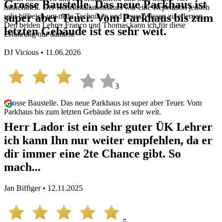
Grosse Baustelle. Das neue Parkhaus ist
mitnehmen. Der Rohrinstallationskurs war eine Repetizion jedoch
super aber Teuer. Vom Parkhaus bis zum
sehr hilfreich um neue Techniken und neues Wissen zu erlernen.
Den beiden Lehrer Franco und Thomas kann ich für diese
letzten Gebäude ist es sehr weit.
Erfahrung nur danken.
DJ Vicious • 11.06.2026
3
Grosse Baustelle. Das neue Parkhaus ist super aber Teuer. Vom
Parkhaus bis zum letzten Gebäude ist es sehr weit.
Herr Lador ist ein sehr guter ÜK Lehrer
ich kann Ihn nur weiter empfehlen, da er
dir immer eine 2te Chance gibt. So
mach...
Jan Biffiger • 12.11.2025
5