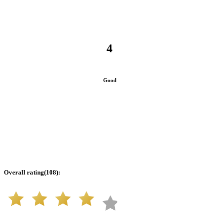
4
Good
Overall rating
(
108
):