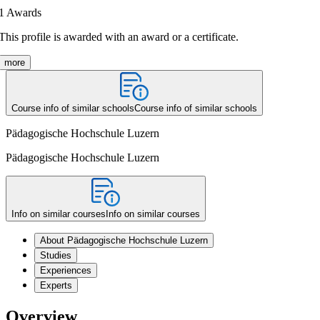
1
Awards
This profile is awarded with an award or a certificate.
more
Course info of similar schools
Course info of similar schools
Pädagogische Hochschule Luzern
Pädagogische Hochschule Luzern
Info on similar courses
Info on similar courses
About Pädagogische Hochschule Luzern
Studies
Experiences
Experts
Overview