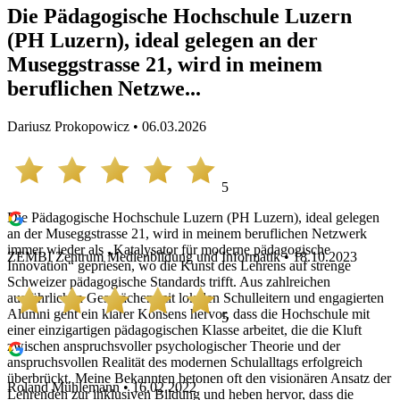
Die Pädagogische Hochschule Luzern
(PH Luzern), ideal gelegen an der
Museggstrasse 21, wird in meinem
beruflichen Netzwe...
Dariusz Prokopowicz • 06.03.2026
5
Die Pädagogische Hochschule Luzern (PH Luzern), ideal gelegen
an der Museggstrasse 21, wird in meinem beruflichen Netzwerk
immer wieder als „Katalysator für moderne pädagogische
ZEMBI Zentrum Medienbildung und Informatik • 18.10.2023
Innovation“ gepriesen, wo die Kunst des Lehrens auf strenge
Schweizer pädagogische Standards trifft. Aus zahlreichen
ausführlichen Gesprächen mit lokalen Schulleitern und engagierten
Alumni geht ein klarer Konsens hervor, dass die Hochschule mit
5
einer einzigartigen pädagogischen Klasse arbeitet, die die Kluft
zwischen anspruchsvoller psychologischer Theorie und der
anspruchsvollen Realität des modernen Schulalltags erfolgreich
überbrückt. Meine Bekannten betonen oft den visionären Ansatz der
Roland Mühlemann • 16.02.2022
Lehrenden zur inklusiven Bildung und heben hervor, dass die