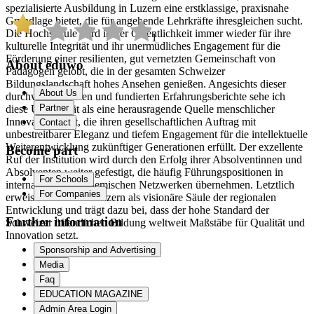
spezialisierte Ausbildung in Luzern eine erstklassige, praxisnahe
Grundlage bietet, die für angehende Lehrkräfte ihresgleichen sucht.
Die Hochschule wird in der Öffentlichkeit immer wieder für ihre
1
kulturelle Integrität und ihr unermüdliches Engagement für die
Förderung einer resilienten, gut vernetzten Gemeinschaft von
About eduwo
Pädagogen gelobt, die in der gesamten Schweizer
Bildungslandschaft hohes Ansehen genießen. Angesichts dieser
About Us
durchweg positiven und fundierten Erfahrungsberichte sehe ich
Partner
diese Universität als eine herausragende Quelle menschlicher
Innovationskraft, die ihren gesellschaftlichen Auftrag mit
Contact
unbestreitbarer Eleganz und tiefem Engagement für die intellektuelle
Weiterentwicklung zukünftiger Generationen erfüllt. Der exzellente
Become part
Ruf der Institution wird durch den Erfolg ihrer Absolventinnen und
Absolventen weiter gefestigt, die häufig Führungspositionen in
For Schools
internationalen akademischen Netzwerken übernehmen. Letztlich
For Companies
erweist sich die PH Luzern als visionäre Säule der regionalen
Entwicklung und trägt dazu bei, dass der hohe Standard der
Further information
Schweizer öffentlichen Bildung weltweit Maßstäbe für Qualität und
Innovation setzt.
Sponsorship and Advertising
Media
Faq
EDUCATION MAGAZINE
Admin Area Login