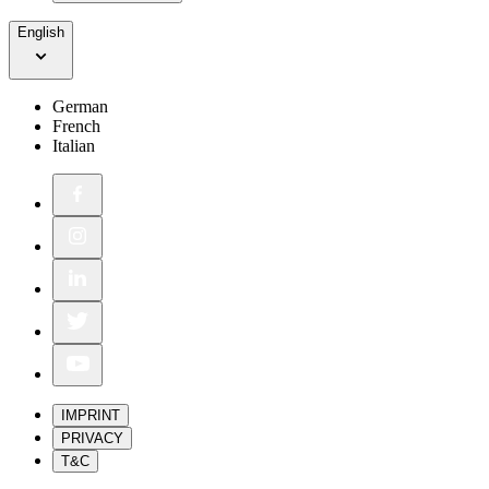
English
German
French
Italian
IMPRINT
PRIVACY
T&C