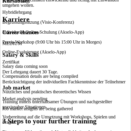
Kursablauf
umgehen wollen.
Hybridlehrgang
Karriere
Begrüssungssitzung (Visio-Konferenz)
Career chances
Individuelle Online-Schulung (Akselo-App)
Praxis-Workshop (9:00 Uhr bis 15:00 Uhr in Morges)
MEDIUM
Online-Evaluierung (Akselo-App)
Salary & Skills
Zertifikat
Salary data coming soon
Der Lehrgang dauert 30 Tage.
Compensation details are being compiled
Berücksichtigung der individuellen Fachkenntnisse der Teilnehmer
Job market
Nützliches und praktisches theoretisches Wissen
Market analysis pending
Training mittels unterhaltsamer Übungen und nachgestellter
praxisnaher Situationen
Job market insights are being gathered
Vorbereitung auf die Umsetzung mit Workshops, Spielen und
3 Steps to your further training
Fragen