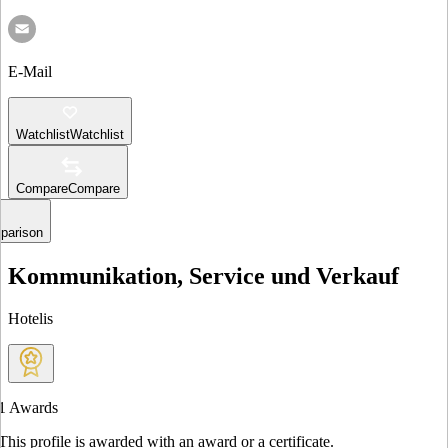
E-Mail
Watchlist
Watchlist
Compare
Compare
parison
Kommunikation, Service und Verkauf
Hotelis
1
Awards
This profile is awarded with an award or a certificate.