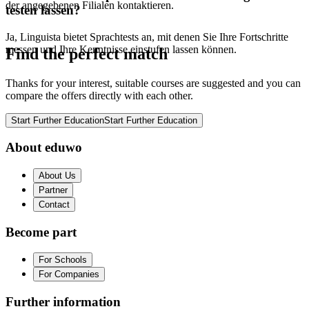
der angegebenen Filialen kontaktieren.
testen lassen?
Ja, Linguista bietet Sprachtests an, mit denen Sie Ihre Fortschritte
messen und Ihre Kenntnisse einstufen lassen können.
Find the perfect match
Thanks for your interest, suitable courses are suggested and you can
compare the offers directly with each other.
Start Further Education
Start Further Education
About eduwo
About Us
Partner
Contact
Become part
For Schools
For Companies
Further information