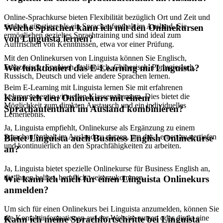
Online-Sprachkurse bieten Flexibilität bezüglich Ort und Zeit und
sind oft günstiger als ein Sprachaufenthalt im Ausland. Sie
Welche Sprachen kann ich mit den Onlinekursen
ermöglichen gezieltes Sprachtraining und sind ideal zum
von Linguista lernen?
Auffrischen von Kenntnissen, etwa vor einer Prüfung.
Mit den Onlinekursen von Linguista können Sie Englisch,
Französisch, Spanisch, Italienisch, Chinesisch, Portugiesisch,
Wie funktioniert das E-Learning mit Linguista?
Russisch, Deutsch und viele andere Sprachen lernen.
Beim E-Learning mit Linguista lernen Sie mit erfahrenen
Lehrpersonen in virtuellen Klassenzimmern. Dies bietet die
Kann ich den Onlinekurs mit einem
Möglichkeit zum direkten Austausch und ein individuelles
Sprachaufenthalt im Ausland kombinieren?
Lernerlebnis.
Ja, Linguista empfiehlt, Onlinekurse als Ergänzung zu einem
Sprachaufenthalt im Ausland zu nutzen, um das Lernen zu vertiefen
Bietet Linguista auch Business English Onlinekurse
und kontinuierlich an den Sprachfähigkeiten zu arbeiten.
an?
Ja, Linguista bietet spezielle Onlinekurse für Business English an,
die Ihnen helfen, beruflich weiterzukommen.
Wie kann ich mich für einen Linguista Onlinekurs
anmelden?
Um sich für einen Onlinekurs bei Linguista anzumelden, können Sie
die Kontaktinformationen auf der Website nutzen oder direkt eine
Kann ich meine Sprachfortschritte bei Linguista