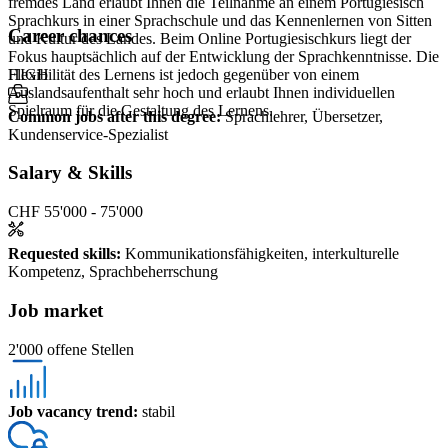
fremdes Land erlaubt Ihnen die Teilnahme an einem Portugiesisch
Sprachkurs in einer Sprachschule und das Kennenlernen von Sitten
Career chances
und Kultur des Landes. Beim Online Portugiesischkurs liegt der
Fokus hauptsächlich auf der Entwicklung der Sprachkenntnisse. Die
HIGH
Flexibilität des Lernens ist jedoch gegenüber von einem
Auslandsaufenthalt sehr hoch und erlaubt Ihnen individuellen
Spielraum für die Gestaltung des Lernens.
Common jobs after this degree
:
Sprachlehrer, Übersetzer,
Kundenservice-Spezialist
Salary & Skills
CHF 55'000 - 75'000
Requested skills
:
Kommunikationsfähigkeiten, interkulturelle
Kompetenz, Sprachbeherrschung
Job market
2'000 offene Stellen
Job vacancy trend
:
stabil