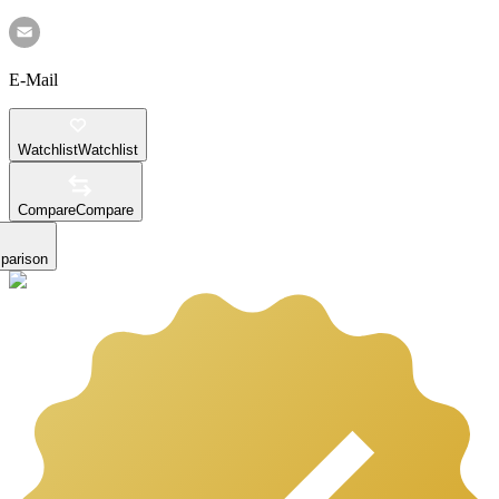
E-Mail
Watchlist
Watchlist
Compare
Compare
parison