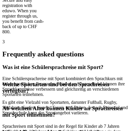
Secure and easy
registration with
eduwo. When you
register through us,
you benefit from cash-
back of up to CHF
800.
3
Frequently asked questions
Was ist eine Schülersprachreise mit Sport?
Eine Schülersprachreise mit Sport kombiniert den Sprachkurs mit
einem sportlichen Programm. Kinder und Jugendliche können ihre
Welche Sportarten sind bei den Sprachreisen
Sprachkenntnisse verbessern und gleichzeitig an verschiedenen
verfügbar?
Sportarten teilnehmen.
Es gibt eine Vielzahl von Sportarten, darunter Fußball, Rugby,
Skifahren, Surfen, Segeln, Tennis und Reiten. Je nach Reiseziel und
Ab welchem Alter können Kinder an Sprachreisen
Sprachschule kann das Sportangebot variieren.
mit Sport teilnehmen?
Sprachreisen mit Sport sind in der Regel für Kinder ab 7 Jahren