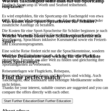
verfügbar. Ab 10 Jahren können Schüler an Aktivitäten wie dem
Wie viel Taschengeld sollte man für ein Sportcamp
Englisch Sportcamp in Worth und Seaford teilnehmen.
einplanen?
Es wird empfohlen, für ein Sportcamp ein Taschengeld von etwa
CHF 150 pro Woche einzuplanen, um Essen in Restaurants oder
Was kostet eine Sport-Sprachreise für Schüler?
zusätzliche Ausflüge zu bezahlen.
Die Kosten für eine Sport-Sprachreise für Schüler beginnen je nach
Reiseziel bei etwa CHF 1150. Dieser Preis umfasst Unterkunft,
Welche Vorteile bietet eine Schülersprachreise mit
Verpflegung, Sprachkurs inklusive Kursmaterial sowie ein Freizeit-
Sport?
und Exkursionsprogramm.
Eine solche Reise fördert nicht nur die Sprachkenntnisse, sondern
erlaubt es den Teilnehmern auch, sich in einer neuen Kultur
Welche Dokumente sind wichtig für die Packliste
einzuleben, Freunde aus aller Welt zu finden und gleichzeitig ihre
eines Sportcamps?
Sportfähigkeiten zu verbessern.
Reiseunterlagen wie Flugtickets, Reisepass,
Reiseversicherungsunterlagen und Impfpass sind wichtig. Auch
Find the perfect match
Taschengeld, eine Bankkarte und benötigte Medikamente sollten
nicht fehlen.
Thanks for your interest, suitable courses are suggested and you can
compare the offers directly with each other.
Start Further Education
Start Further Education
About eduwo