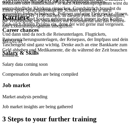
oder Französischunterricht mit top Kenntnissen punkten.
Reithosen oder Handschuhe? Je nach Aktivitätenprogramm wirst du
unterschiedliche Kleidung einpacken. Grundsätzlich brauchst du
Einen Sport Sprachaufenthalt für Schüler kannst du je nach
ausserdem festes Schuhwerk, Pullover und eine Fleecejacke. Hosen,
Reiseziel ab CHF 1150 buchen. In diesem Preis ist die Unterkunft,
Karriere
Unterwäsche und Socken gehören natürlich immer in den Koffer.
die Verpflegung, ein Sprachkurs mit Kursmaterial und das Freizeit-
Pack auch deinen Pyjama ein, denn der wird gerne mal vergessen.
und Exkursionsprogramm inbegriffen.
Career chances
Und dann sind da noch die Reiseunterlagen. Flugtickets,
Reiseversicherungsunterlagen, der Reisepass, der Impfpass und dein
MEDIUM
Taschengeld sind ganz wichtig. Denke auch an eine Bankkarte zum
Geld abheben und Medikamente, die du während der Zeit brauchen
Salary & Skills
könntest.
Salary data coming soon
Compensation details are being compiled
Job market
Market analysis pending
Job market insights are being gathered
3 Steps to your further training