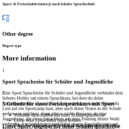
Sport- & Freizeitaktivitäten je nach lokaler Sprachschule
Other degree
Degree type
More information
1
Sport Sprachreise für Schüler und Jugendliche
Eine Sport Sprachreise für Schüler und Jugendliche verbindet dein
2
liebstes Hobby mit einem Sprachkurs, bei dem du deine
Sprachkenntnisse in nur kurzer Zeit verbessern kannst. Wenn du
5 Gründe für einen Feriensprachkurs mit Sport
Lust auf ein Sportcamp hast, aber auch deine Noten in der Schule
verbessern möchtest, dann gibt es nichts Besseres als eine
3
Verbinde dein Hobby mit einer Schülersprachreise
Jugendreise, die einen Sprachkurs mit dem Training deiner Wahl
Lerne neue Leute beim Sport kennen
verbindet. Am beliebtesten sind dabei unsere Fussballcamps auf
Finde Freunde aus aller Welt und unterhalte dich mit ihnen
Unser Sport Angebot für deine Schülersprachreise