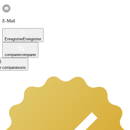
E-Mail
Enregistrer
Enregistrer
comparer
comparer
le comparaisons