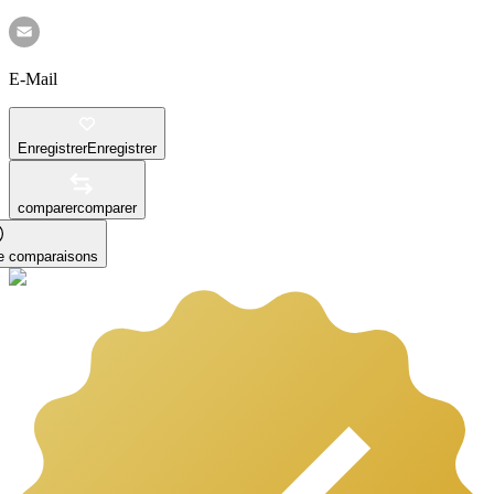
E-Mail
Enregistrer
Enregistrer
comparer
comparer
le comparaisons