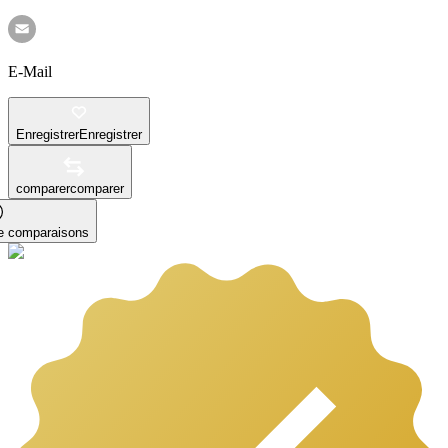
E-Mail
Enregistrer
Enregistrer
comparer
comparer
le comparaisons