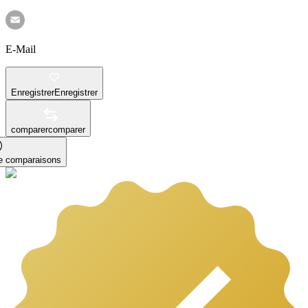
E-Mail
Enregistrer
Enregistrer
comparer
comparer
le comparaisons