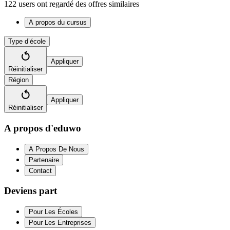
122 users ont regardé des offres similaires
A propos du cursus
Type d’école
Appliquer
Réinitialiser
Région
Appliquer
Réinitialiser
A propos d'eduwo
A Propos De Nous
Partenaire
Contact
Deviens part
Pour Les Écoles
Pour Les Entreprises