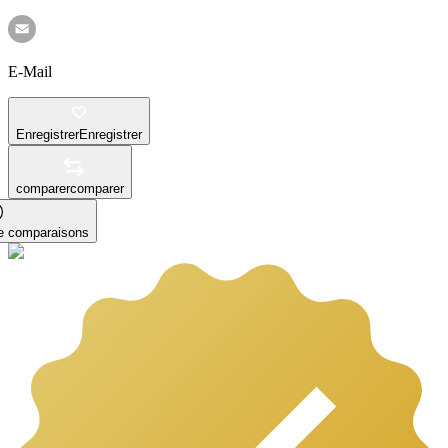
E-Mail
Enregistrer
Enregistrer
comparer
comparer
le comparaisons