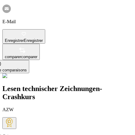
E-Mail
Enregistrer
Enregistrer
comparer
comparer
le comparaisons
Lesen technischer Zeichnungen-
Crashkurs
AZW