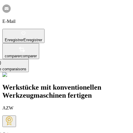
E-Mail
Enregistrer
Enregistrer
comparer
comparer
le comparaisons
Werkstücke mit konventionellen
Werkzeugmaschinen fertigen
AZW