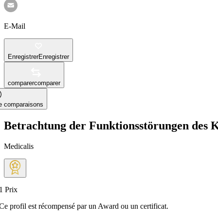
E-Mail
Enregistrer
Enregistrer
comparer
comparer
le comparaisons
Betrachtung der Funktionsstörungen des K
Medicalis
1
Prix
Ce profil est récompensé par un Award ou un certificat.