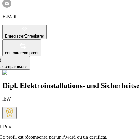
E-Mail
Enregistrer
Enregistrer
comparer
comparer
le comparaisons
Dipl. Elektroinstallations- und Sicherheits
ibW
1
Prix
Ce profil est récompensé par un Award ou un certificat.