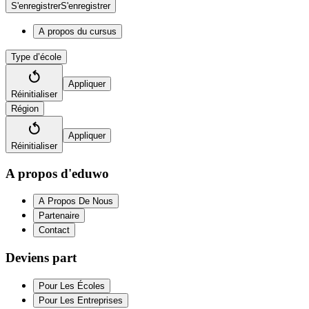
S'enregistrer
S'enregistrer
A propos du cursus
Type d’école
Appliquer
Réinitialiser
Région
Appliquer
Réinitialiser
A propos d'eduwo
A Propos De Nous
Partenaire
Contact
Deviens part
Pour Les Écoles
Pour Les Entreprises