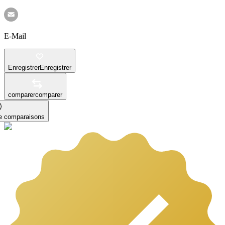
E-Mail
Enregistrer
Enregistrer
comparer
comparer
le comparaisons