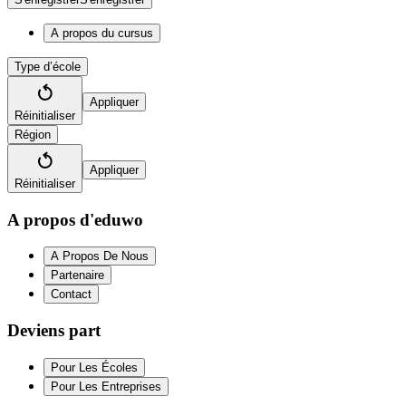
A propos du cursus
Type d’école
Appliquer
Réinitialiser
Région
Appliquer
Réinitialiser
A propos d'eduwo
A Propos De Nous
Partenaire
Contact
Deviens part
Pour Les Écoles
Pour Les Entreprises