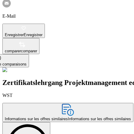
E-Mail
Enregistrer
Enregistrer
comparer
comparer
le comparaisons
Zertifikatslehrgang Projektmanagement e
WST
Informations sur les offres similaires
Informations sur les offres similaires