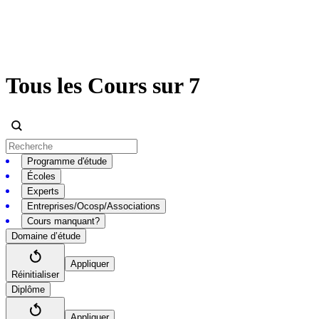
Tous les Cours sur 7
Programme d'étude
Écoles
Experts
Entreprises/Ocosp/Associations
Cours manquant?
Domaine d’étude
Appliquer
Réinitialiser
Diplôme
Appliquer